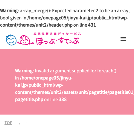
Warning
: array_merge(): Expected parameter 2 to be an array,
bool given in
/home/onepage05/jinyu-kai.jp/public_html/wp-
content/themes/unit2/header.php
on line
431
Warning
: Invalid argument supplied for foreach()
in
/home/onepage05/jinyu-
kai.jp/public_html/wp-
content/themes/unit2/assets/unit/pagetitle/pagetitle01
pagetitle.php
on line
338
TOP
-