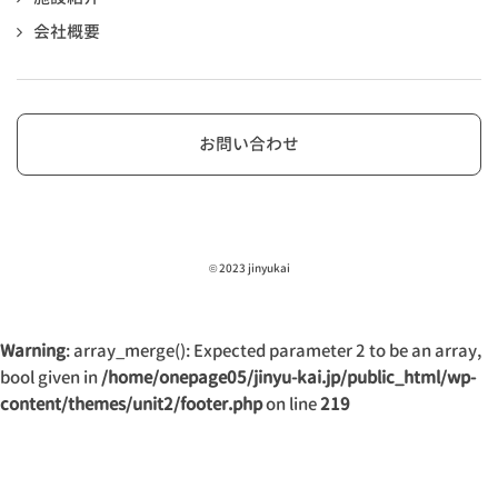
会社概要
お問い合わせ
© 2023 jinyukai
Warning
: array_merge(): Expected parameter 2 to be an array,
bool given in
/home/onepage05/jinyu-kai.jp/public_html/wp-
content/themes/unit2/footer.php
on line
219